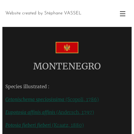
Website created by Stéphane VASSEL
MONTENEGRO
Species illustrated :
Cetonischema speciosissima
(Scopoli, 1786)
Eupotosia affinis affinis
(Andersch, 1797)
Potosia fieberi
fieberi
(Kraatz, 1880)