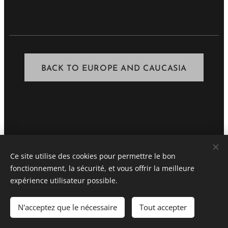
BACK TO EUROPE AND CAUCASIA
Ce site utilise des cookies pour permettre le bon
fonctionnement, la sécurité, et vous offrir la meilleure
STEPHANE VASSEL
expérience utilisateur possible.
All rights reserved 2020
N'acceptez que le nécessaire
Tout accepter
Optimized by
Webnode
Cookies