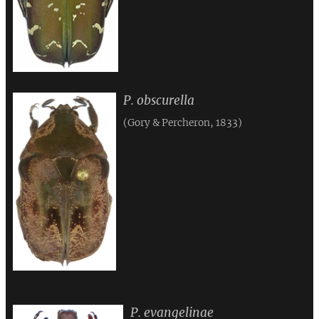
P. obscurella
(Gory & Percheron, 1833)
P. evangelinae