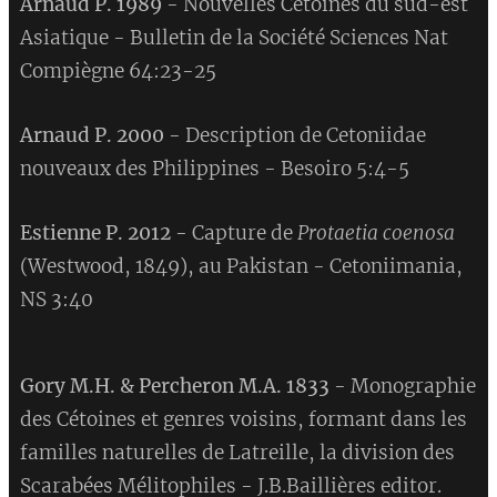
Arnaud P. 1989
- Nouvelles Cétoines du sud-est
Asiatique - Bulletin de la Société Sciences Nat
Compiègne 64:23-25
Arnaud P. 2000
- Description de Cetoniidae
nouveaux des Philippines - Besoiro 5:4-5
Estienne P. 2012
- Capture de
Protaetia coenosa
(Westwood, 1849), au Pakistan - Cetoniimania,
NS 3:40
Gory M.H. & Percheron M.A. 1833
- Monographie
des Cétoines et genres voisins, formant dans les
familles naturelles de Latreille, la division des
Scarabées Mélitophiles - J.B.Baillières editor.