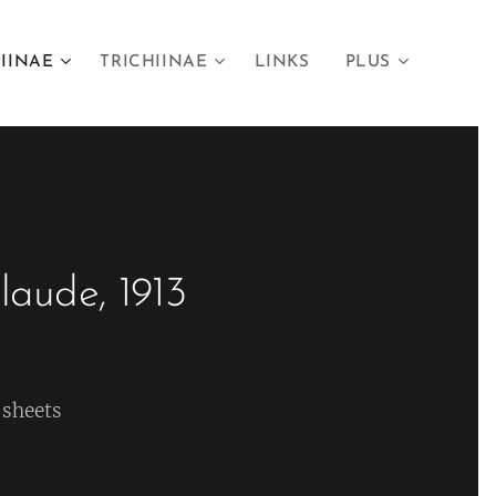
IINAE
TRICHIINAE
LINKS
PLUS
llaude, 1913
 sheets