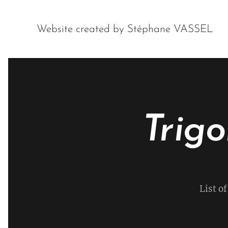
Website created by Stéphane VASSEL
Trig
List o