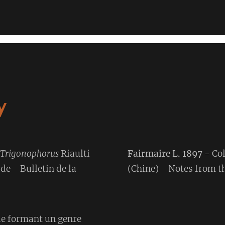
y
Trigonophorus
Riaulti
Fairmaire L. 1897
- Co
de - Bulletin de la
(Chine) - Notes from 
de formant un genre