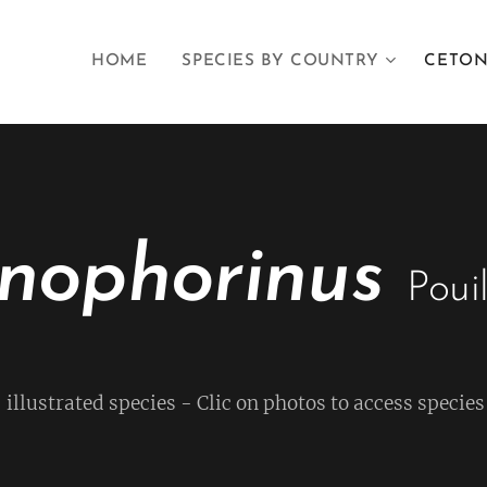
HOME
SPECIES BY COUNTRY
CETON
onophorinus
Poui
f illustrated species - Clic on photos to access species