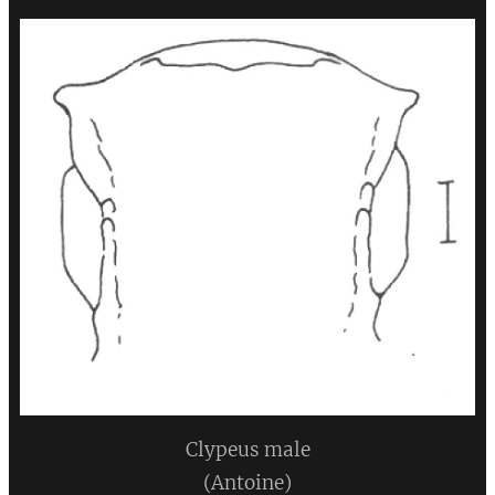
Clypeus male
(Antoine)