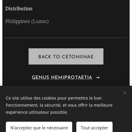
Distribution
Philippines (Luzon)
BACK TO CETONIINAE
GENUS HEMIPROTAETIA
Ce site utilise des cookies pour permettre le bon
fonctionnement, la sécurité, et vous offrir la meilleure
STEPHANE VASSEL
expérience utilisateur possible.
All rights reserved 2020
N'acceptez que le nécessaire
Tout accepter
Optimized by
Webnode
Cookies